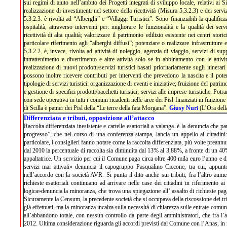
sui regimi di aiuto nell’ambito dei Progetti integrati di sviluppo locale, relativi ai Si
realizzazione di investimenti nel settore della ricettività (Misura 5.3.2.3) e dei servi
5.3.2.3. è rivolta ad “Alberghi” e “Villaggi Turistici”. Sono finanziabili la qualific
ospitalità, attraverso interventi per: migliorare le funzionalità e la qualità dei servi
ricettività di alta qualità; valorizzare il patrimonio edilizio esistente nei centri stori
particolare riferimento agli “alberghi diffusi”; potenziare o realizzare infrastrutture e
5.3.2.2. è, invece, rivolta ad attività di noleggio, agenzia di viaggio, servizi di supp
intrattenimento e divertimento e altre attività solo se in abbinamento con le attivi
realizzazione di nuovi prodotti/servizi turistici basati prioritariamente sugli itinerari
possono inoltre ricevere contributi per interventi che prevedono la nascita e il pot
tipologie di servizi turistici: organizzazione di eventi e iniziative; fruizione del patr
e gestione di specifici prodotti/pacchetti turistici; servizi alle imprese turistiche. Po
con sede operativa in tutti i comuni ricadenti nelle aree dei Pisl finanziati in funzion
di Scilla è patner dei Pisl della “Le terre della fata Morgana”.
Giusy Nur
(L’Ora dell
i
Differenziata e tributi, opposizione all’attacco
Raccolta differenziata inesistente e cartelle esattoriali a valanga. è la denuncia che 
progresso”, che nel corso di una conferenza stampa, lancia un appello ai cittadini:
particolare, i consiglieri fanno notare come la raccolta differenziata, più volte preannu
dal 2010 la percentuale di raccolta sia diminuita dal 13% al 3,88%, a fronte di un 40
appaltatrice. Un servizio per cui il Comune paga circa oltre 400 mila euro l’anno e d
servizi mai attivati» denuncia il capogruppo Pasqualino Ciccone, tra cui, appunto,
nell’accordo con la società AVR. Si punta il dito anche sui tributi, fra l’altro aum
richieste esattoriali continuano ad arrivare nelle case dei cittadini in riferimento ai
logica»denuncia la minoranza, che trova una spiegazione all’ assalto di richieste pa
Sicuramente la Censum, la precedente società che si occupava della riscossione dei tr
già effettuati, ma la minoranza incalza sulla necessità di chiarezza sulle entrate comun
all’abbandono totale, con nessun controllo da parte degli amministratori, che fra l’
2012. Ultima considerazione riguarda gli accordi previsti dal Comune con l’Anas, in r