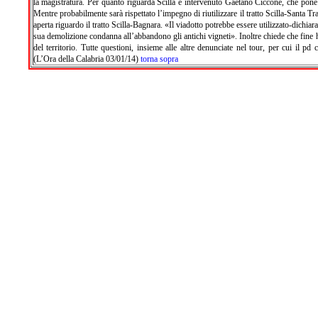
la magistratura. Per quanto riguarda Scilla è intervenuto Gaetano Ciccone, che pone 
Mentre probabilmente sarà rispettato l’impegno di riutilizzare il tratto Scilla-Santa Tra
aperta riguardo il tratto Scilla-Bagnara. «Il viadotto potrebbe essere utilizzato-dichiar
sua demolizione condanna all’abbandono gli antichi vigneti». Inoltre chiede che fine ha
del territorio. Tutte questioni, insieme alle altre denunciate nel tour, per cui il pd
(L’Ora della Calabria 03/01/14)
torna sopra