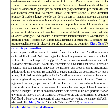
era diventata insostenibile, i sindaci dello Stretto e della Piana si sono recati a Cat
L’incontro era stato concordato nel corso dell’ultima assemblea dei sindaci dello Stret
rivolti all’assessore Pugliano per sollecitare una programmazione per uscire dall’em
assolutamente costruttive- fa sapere Vizzari- e gli stessi sindaci si sono dichiarat
progetto di medio e lungo periodo che deve passare in maniera assoluta dal sistema 
sistema che renda autonome le singole province nella fase della raccolta». In ogni ca
cumuli di spazzatura che a breve renderanno impossibile lo svolgimento delle norm
verificato che i Comuni dello Stretto sono effettivamente, in questo momento, i più sof
presso i centri di Siderno e Gioia Tauro. Il sindaci dello Stretto sono stati molto chi
situazioni analoghe». All'incontro è intervenuto telefonicamente il Governatore Sco
garantire a tutti i territori pari dignità nella gestione dell'emergenza. L'impegno de
pattuito e nella ricerca di soluzioni non più temporanee ma definitive.
Giusy Nur
(L’
i
Giustizia per Serafino.
Giustizia per Serafino. Nasce il comitato È nato il comitato per “Serafino Sciarrone
cantieri dell’autostrada Salerno-Reggio Calabria. Un gravissimo episodio che ha la
scillese, che da quel tragico 26 maggio 2012 non ha mai smesso di stare a fianco alla
In diverse manifestazioni, tra cui, una fiaccolata nella Galleria Pacì Nord, la stessa d
sostegno alla sua famiglia attraverso tre richieste ben precise: che la magistratura
individuando gli eventuali responsabili di questa tragedia, un’occupazione che possa
infine, l’intitolazione della galleria Pacì a Serafino Sciarrone. Richieste che stanno
stessa moglie e dove, insieme a familiari e amici, hanno aderito il sindaco Caratozzolo
regionale Giordano, il parroco di Scilla don Cuzzocrea, e il consultorio diocesano, n
riunione di presentazione del comitato, il Comune ha dato disponibilità alla costituz
chiuse le indagini. Inoltre, il comitato sosterrà nella ricerca di un’occupazione Mariang
di vittime del lavoro e che, al momento, percepisce solo una rendita Inail. Si continuerà
Pacì Nord a Sciarrone, in memoria di tutte le numerose vittime nei cantieri dell’A3,
tale possibilità.
Giusy Nur
(L’Ora della Calabria 22/02/14)
torna sopra
i
«Esclusi dai Fep. Si torni alle urne»