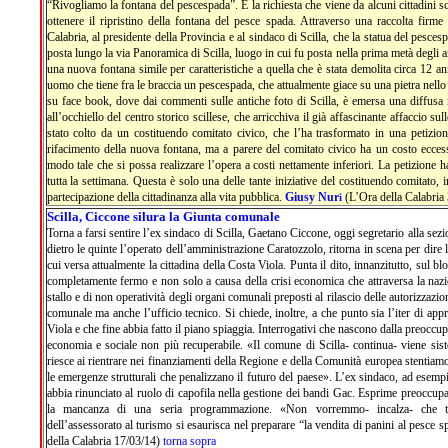
“Rivogliamo la fontana del pescespada”. È la richiesta che viene da alcuni cittadini sc
ottenere il ripristino della fontana del pesce spada. Attraverso una raccolta firme
Calabria, al presidente della Provincia e al sindaco di Scilla, che la statua del pescesp
posta lungo la via Panoramica di Scilla, luogo in cui fu posta nella prima metà degli an
una nuova fontana simile per caratteristiche a quella che è stata demolita circa 12 ann
uomo che tiene fra le braccia un pescespada, che attualmente giace su una pietra nell
su face book, dove dai commenti sulle antiche foto di Scilla, è emersa una diffusa n
all’occhiello del centro storico scillese, che arricchiva il già affascinante affaccio su
stato colto da un costituendo comitato civico, che l’ha trasformato in una petizio
rifacimento della nuova fontana, ma a parere del comitato civico ha un costo eccessi
modo tale che si possa realizzare l’opera a costi nettamente inferiori. La petizione 
tutta la settimana. Questa è solo una delle tante iniziative del costituendo comitato, 
partecipazione della cittadinanza alla vita pubblica.
Giusy Nur
(L’Ora della Calabria
i
Scilla, Ciccone silura la Giunta comunale
Torna a farsi sentire l’ex sindaco di Scilla, Gaetano Ciccone, oggi segretario alla sez
dietro le quinte l’operato dell’amministrazione Caratozzolo, ritorna in scena per dire
cui versa attualmente la cittadina della Costa Viola. Punta il dito, innanzitutto, sul blocc
completamente fermo e non solo a causa della crisi economica che attraversa la nazio
stallo e di non operatività degli organi comunali preposti al rilascio delle autorizzaz
comunale ma anche l’ufficio tecnico. Si chiede, inoltre, a che punto sia l’iter di ap
Viola e che fine abbia fatto il piano spiaggia. Interrogativi che nascono dalla preoccupa
economia e sociale non più recuperabile. «Il comune di Scilla- continua- viene sis
riesce ai rientrare nei finanziamenti della Regione e della Comunità europea stentiam
le emergenze strutturali che penalizzano il futuro del paese». L’ex sindaco, ad esemp
abbia rinunciato al ruolo di capofila nella gestione dei bandi Gac. Esprime preoccupa
la mancanza di una seria programmazione. «Non vorremmo- incalza- che tutt
dell’assessorato al turismo si esaurisca nel preparare “la vendita di panini al pesce
della Calabria 17/03/14)
torna sopra