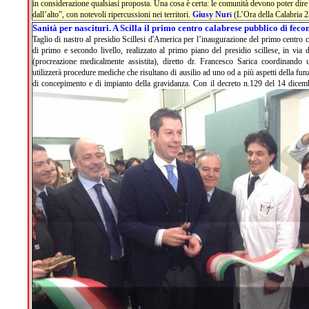
in considerazione qualsiasi proposta. Una cosa è certa: le comunità devono poter dire l
dall’alto”, con notevoli ripercussioni nei territori.
Giusy Nur
(L’Ora della Calabria 
i
Sanità per nascituri. A Scilla il primo centro calabrese pubblico di feco
Taglio di nastro al presidio Scillesi d'America per l’inaugurazione del primo centro 
di primo e secondo livello, realizzato al primo piano del presidio scillese, in via
(procreazione medicalmente assistita), diretto dr. Francesco Sarica coordinando
utilizzerà procedure mediche che risultano di ausilio ad uno od a più aspetti della funz
di concepimento e di impianto della gravidanza. Con il decreto n.129 del 14 dice