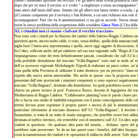
chiede l’immediato ripristino del servizio. Per gli allievi della scuola primaria la catti
dopo che per tre mesi il servizio si è svolto “ a singhiozzo e senza accompagnatore”
stato attivo dall’inizio dell’anno. Intanto che gli allievi non fanno rientro a scuola, i
(il Comune competente per il servizio) e San Roberto, a cui sarà richiesto non solo il
accompagnatore. Pare che tra le amministrazioni ci sia già un accordo. Stessa situaz
esiste lo stesso problema della sospensione dello scuolabus
Giusy Nur
(L’Ora della
i
A3, i cittadini non ci stanno «Salvate il vecchio tracciato»
Non sono solo i ritardi per la chiusura dei cantieri della Salerno-Reggio Calabria caus
questioni aperte, ancora molto calde, ci sono, senza dubbio, quella della mancata rea
taglia fuori l’intera area aspromontana e quella, ancor oggi oggetto di discussione, de
fra l’altro, sollevate anche dal pd calabrese nel suo tour regionale sulle “Bugie di Ci
rimpiangeranno come dei treni definitivamente passati, considerato che sull’A3 la si
sulla probabile demolizione del tracciato “Scilla-Bagnara” sono stati in molti ad e
dell’ex assessore regionale Michelangelo Tripodi di realizzare un parco solare, un’al
stata quella della Provincia di utilizzare il tratto dismesso per un percorso “mare-m
rispetto alla nuova arteria autostradale. Ma anche in questo caso la proposta non ha
presentato dall’ente provinciale i ministeri competenti si sono espressi negativame
tracciato “Scilla-Bagnara”, destinato alla demolizione. Su quali potrebbero essere i 
chiesto un parere tecnico al prof. Francesco Russo, docente di Ingegneria dei tras
Mediterranea di Reggio Calabria. “Collaborative planning”sono le parole chiave per 
che si faccia uno studio di fattibilità trasparente con il pieno coinvolgimento delle coll
terreni devono poter esprimere il proprio parere e ancora di più le amministrazio
particolare riferimento al tracciato dismesso dell’A3 “Scilla-Bagnara”, il docente 
Innanzitutto, si tratta di un tratto di strada omogeneo, che potrebbe essere ben utiliz
destinata al traffico tirrenico, che eviterebbe così di immettersi sull’A3. Un altro aspe
viadotti in questione. «In qualsiasi altra parte del mondo, - dichiara- opere del g
sarebbero state preservate». Se da un lato questi sono i benefici, dall’altro bisogna 
costa la manutenzione dei viadotti e le operazioni di riallaccio delle arterie. Solo dopo