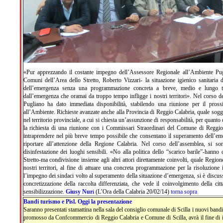
«Pur apprezzando il costante impegno dell’Assessore Regionale all’Ambiente Pugl
Comuni dell’Area dello Stretto, Roberto Vizzari- la situazione igienico sanitaria de
dell’emergenza senza una programmazione concreta a breve, medio e lungo t
dall’emergenza che oramai da troppo tempo infligge i nostri territori». Nel corso d
Pugliano ha dato immediata disponibilità, stabilendo una riunione per il pross
all’Ambiente. Richieste avanzate anche alla Provincia di Reggio Calabria, quale sogge
nel territorio provinciale, a cui si chiesta un’assunzione di responsabilità, per quanto 
la richiesta di una riunione con i Commissari Straordinari del Comune di Reggio C
intraprendere nel più breve tempo possibile che consentano il superamento dell’em
riportare all’attenzione della Regione Calabria. Nel corso dell’assemblea, si 
disinfestazione dei luoghi sensibili. «No alla politica dello “scarico barile”-hanno
Stretto-ma condivisione insieme agli altri attori direttamente coinvolti, quale Region
nostri territori, al fine di attuare una concreta programmazione per la risoluzione 
l’impegno dei sindaci volto al superamento della situazione d’emergenza, si è disc
concretizzazione della raccolta differenziata, che vede il coinvolgimento della cit
sensibilizzazione.
Giusy Nur
(L’Ora della Calabria 20/02/14)
torna sopra
i
Bandi turismo e Pisl. Oggi la presentazione
Saranno presentati stamattina nella sala del consiglio comunale di Scilla i nuovi bandi 
promosso da Confcommercio di Reggio Calabria e Comune di Scilla, avrà il fine di ill