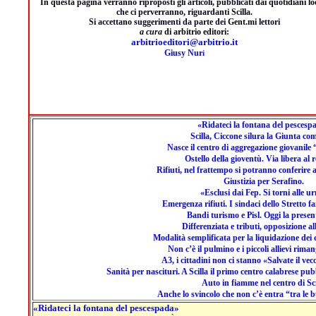
In questa pagina verranno riproposti gli articoli, pubblicati dai quotidiani loc
che ci perverranno, riguardanti Scilla.
Si accettano suggerimenti da parte dei Gent.mi lettori
a cura
di arbitrio editori:
arbitrioeditori@arbitrio.it
Giusy Nur
i
«Ridateci la fontana del pescesp
Scilla, Ciccone silura la Giunta co
Nasce il centro di aggregazione giovanile “
Ostello della gioventù. Via libera al r
Rifiuti, nel frattempo si potranno conferire a
Giustizia per Serafino.
«Esclusi dai Fep. Si torni alle u
Emergenza rifiuti. I sindaci dello Stretto 
Bandi turismo e Pisl. Oggi la presen
Differenziata e tributi, opposizione al
Modalità semplificata per la liquidazione dei 
Non c’è il pulmino e i piccoli allievi rima
A3, i cittadini non ci stanno «Salvate il vec
Sanità per nascituri. A Scilla il primo centro calabrese pub
Auto in fiamme nel centro di Sci
Anche lo svincolo che non c’è entra “tra le b
«Ridateci la fontana del pescespada»