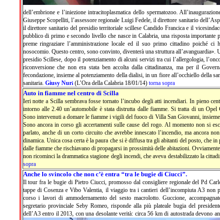
dell’embrione e l’iniezione intracitoplasmatica dello spermatozoo. All’inaugurazion
Giuseppe Scopelliti, l’assessore regionale Luigi Fedele, il direttore sanitario dell’As
il direttore sanitario del presidio territoriale scillese Candido Francica e il vicesin
pubblico di primo e secondo livello che nasce in Calabria, una risposta importante pe
preme ringraziare l’amministrazione locale ed il suo primo cittadino poiché ci 
nosocomio. Questo centro, sono convinto, diventerà una struttura all’avanguardia». Un
presidio Scillese, dopo il potenziamento di alcuni servizi tra cui l’allergologia, l’onc
riconversione che non era stata ben accolta dalla cittadinanza, ma per il Governa
fecondazione, insieme al potenziamento della dialisi, in un fiore all’occhiello della s
sanitaria.
Giusy Nur
(L’Ora della Calabria 18/01/14)
torna sopra
i
Auto in fiamme nel centro di Scilla
Ieri notte a Scilla sembrava fosse tornato l’incubo degli atti incendiari. In pieno ce
intorno alle 2.40 un’automobile è stata distrutta dalle fiamme. Si tratta di un Opel
Sono intervenuti a domare le fiamme i vigili del fuoco di Villa San Giovanni, insieme
Sono ancora in corso gli accertamenti sulle cause del rogo. Al momento non si esclu
parlato, anche di un corto circuito che avrebbe innescato l’incendio, ma ancora non s
dinamica. Unica cosa certa è la paura che si è diffusa tra gli abitanti del posto, che in 
dalle fiamme che rischiavano di propagarsi in prossimità delle abitazioni. Ovviamente l
non ricominci la drammatica stagione degli incendi, che aveva destabilizzato la cittad
sopra
Anche lo svincolo che non c’è entra “tra le bugie di Ciucci”.
Il tour fra le bugie di Pietro Ciucci, promosso dal consigliere regionale del Pd Car
tappe di Cosenza e Vibo Valentia, il viaggio tra i cantieri dell’incompiuta A3 non p
corso i lavori di ammodernamento del sesto macrolotto. Guccione, accompagnat
segretario provinciale Seby Romeo, risponde alla più plateale bugia del president
dell’A3 entro il 2013, con una desolante verità: circa 56 km di autostrada devono anco