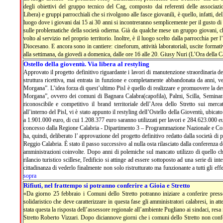
degli obiettivi del gruppo tecnico del Cag, composto dai referenti delle associazio
Libera) e gruppi parrocchiali che si rivolgono alle fasce giovanili, è quello, infatti, d
luogo dove i giovani dai 15 ai 30 anni si incontreranno semplicemente per il gusto d
sulle problematiche della società odierna. Già da qualche mese un gruppo giovani, c
volto al servizio nel proprio territorio. Inoltre, è il luogo scelto dalla parrocchia per
Diocesano. E ancora sono in cantiere: cineforum, attività laboratoriali, uscite formativ
alla settimana, da giovedi a domenica, dalle ore 16 alle 20. Giusy Nuri (L’Ora della 
Ostello della gioventù. Via libera al restyling
Approvato il progetto definitivo riguardante i lavori di manutenzione straordinaria del
struttura ricettiva, mai entrata in funzione e completamente abbandonata da anni, verr
Morgana”. L’idea forza di quest’ultimo Pisl è quello di realizzare e promuovere la dest
Morgana”, ovvero dei comuni di Bagnara Calabra(capofila), Palmi, Scilla, Seminara
riconoscibile e competitivo il brand territoriale dell’Area dello Stretto sui mercat
all’interno del Pisl, vi è stato appunto il restyling dell’Ostello della Gioventù, ubicato 
a 1.901.000 euro, di cui 1.208.377 euro saranno utilizzati per lavori e 284.623.000 eur
concesso dalla Regione Calabria - Dipartimento 3 – Programmazione Nazionale e Com
ha, quindi, deliberato l’ approvazione del progetto definitivo redatto dalla società di
Reggio Calabria. È stato il passo successivo al nulla osta rilasciato dalla conferenza de
amministrazioni coinvolte. Dopo anni di polemiche sul mancato utilizzo di quello che 
rilancio turistico scillese, l'edificio si attinge ad essere sottoposto ad una serie di int
cittadinanza di vederlo finalmente non solo ristrutturato ma funzionante a tutti gli effe
sopra
Rifiuti, nel frattempo si potranno conferire a Gioia e Stretto
«Da giorno 25 febbraio i Comuni dello Stretto potranno iniziare a conferire press
solidaristico che deve caratterizzare in questa fase gli amministratori calabresi, in att
stata questa la risposta dell’assessore regionale all’ambiente Pugliano ai sindaci, resa
Stretto Roberto Vizzari. Dopo diciannove giorni che i comuni dello Stretto non confer