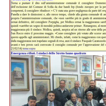
Torna a puntare il dito sull’amministrazione comunale il consigliere Domenico
dell’esclusione del Comune di Scilla da due bandi fep (fondo europeo per la pe
competenti, il consigliere ribadisce: « C’è stata una grave negligenza da parte del res
Panella a dare le dimissioni e, allo stesso tempo, chiede alla giunta comunale di and
proprio l’amministrazione comunale, che «non sarebbe più in grado di amministrar
ormai definitivo, del consigliere Porpiglia, per Mollica ormai la maggioranza sare
quindi «sarebbe un segno di moralità politica andarsene prima». Rimangono, al moment
maggioranza più il sindaco. Mollica, quindi, auspica ad un ritorno alle urne della po
San Rocco entro il prossimo maggio. «Come consigliere più votato alle scorse ammi
questo appello agli amministratori. Mi chiedo, infatti, come la maggioranza con que
dalla maggioranza non trapelano segnali di resa, anzi il sindaco Pasquale Caratozzol
avanti e ben presto sarà convocato il consiglio comunale per l’approvazione del
21/02/14)
torna sopra
Emergenza rifiuti. I sindaci dello Stretto fanno quadrato