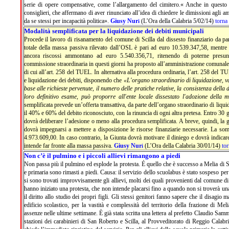
serie di opere compensative, come l’allargamento del cimitero.« Anche in questo c
consiglieri, che affermano di aver rinunciato all’idea di chiedere le dimissioni agli a
da se stessi per incapacità politica».
Giusy Nur
(L’Ora della Calabria 5/02/14)
torna
i
Modalità semplificata per la liquidazione dei debiti municipali
Procede il lavoro di risanamento del comune di Scilla dal dissesto finanziario da par
totale della massa passiva rilevato dall’OSL è pari ad euro 10.539.347,58, mentre
ancora riscossi ammontano ad euro 5.540.356,71, ritenendo di poterne presun
commissione straordinaria in questi giorni ha proposto all’amministrazione comunale 
di cui all’art. 258 del TUEL. In alternativa alla procedura ordinaria, l’art. 258 del
e liquidazione dei debiti, disponendo che
«L'organo straordinario di liquidazione, val
base alle richieste pervenute, il numero delle pratiche relative, la consistenza dell
loro definitivo esame, può proporre all'ente locale dissestato l'adozione della m
semplificata prevede un’offerta transattiva, da parte dell’organo straordinario di liqu
il 40% e 60% del debito riconosciuto, con la rinuncia di ogni altra pretesa. Entro 30 g
dovrà deliberare l’adesione o meno alla procedura semplificata. A breve, quindi, la 
dovrà impegnarsi a mettere a disposizione le risorse finanziarie necessarie. La som
4.973.609,00. In caso contrario, la Giunta dovrà motivare il diniego e dovrà indicar
intende far fronte alla massa passiva.
Giusy Nur
(L’Ora della Calabria 30/01/14)
tor
i
Non c’è il pulmino e i piccoli allievi rimangono a piedi
Non passa più il pulmino ed esplode la protesta. É quello che è successo a Melia di Sci
e primaria sono rimasti a piedi. Causa: il servizio dello scuolabus è stato sospeso per
si sono trovati improvvisamente gli allievi, molti dei quali provenienti dal comune di 
hanno iniziato una protesta, che non intende placarsi fino a quando non si troverà una 
il diritto allo studio dei propri figli. Gli stessi genitori fanno sapere che il disagio 
edificio scolastico, per la vastità e complessità del territorio della frazione di M
assenze nelle ultime settimane. È già stata scritta una lettera al prefetto Claudio Sa
stazioni dei carabinieri di San Roberto e Scilla, al Provveditorato di Reggio Calabri