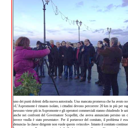
uno dei punti dolenti della nuova autostrada. Una mancata promessa che ha avuto notev
«L’Aspromonte è rimasto isolato, i cittadini devono percorrere 20 km in più per ra
nessuno viene più in Aspromonte e gli operatori commerciali stanno chiudendo le azie
anche nei confronti del Governatore Scopelliti, che aveva annunciato persino un c
invece «nulla è stato presentato». Per il portavoce del comitato, il problema è ess
denuncia- la classe dirigente non vuole questo svincolo». Intanto il comitato continuer