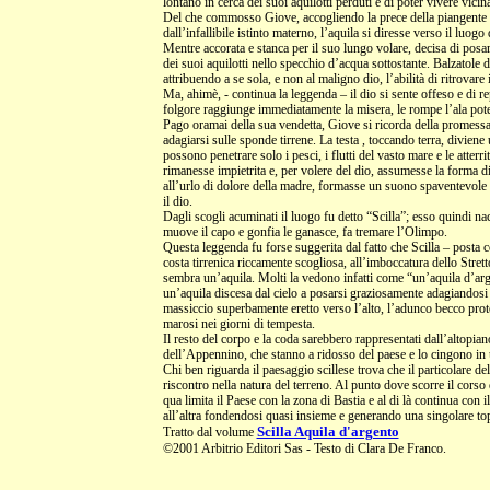
lontano in cerca dei suoi aquilotti perduti e di poter vivere vicina
Del che commosso Giove, accogliendo la prece della piangente m
dall’infallibile istinto materno, l’aquila si diresse verso il luogo 
Mentre accorata e stanca per il suo lungo volare, decisa di posarsi
dei suoi aquilotti nello specchio d’acqua sottostante. Balzatole d
attribuendo a se sola, e non al maligno dio, l’abilità di ritrovare i
Ma, ahimè, - continua la leggenda – il dio si sente offeso e di 
folgore raggiunge immediatamente la misera, le rompe l’ala poten
Pago oramai della sua vendetta, Giove si ricorda della promessa f
adagiarsi sulle sponde tirrene. La testa , toccando terra, diviene
possono penetrare solo i pesci, i flutti del vasto mare e le atterrit
rimanesse impietrita e, per volere del dio, assumesse la forma di
all’urlo di dolore della madre, formasse un suono spaventevole 
il dio.
Dagli scogli acuminati il luogo fu detto “Scilla”; esso quindi na
muove il capo e gonfia le ganasce, fa tremare l’Olimpo.
Questa leggenda fu forse suggerita dal fatto che Scilla – posta 
costa tirrenica riccamente scogliosa, all’imboccatura dello Stre
sembra un’aquila. Molti la vedono infatti come “un’aquila d’arg
un’aquila discesa dal cielo a posarsi graziosamente adagiandosi c
massiccio superbamente eretto verso l’alto, l’adunco becco proteso
marosi nei giorni di tempesta.
Il resto del corpo e la coda sarebbero rappresentati dall’altopian
dell’Appennino, che stanno a ridosso del paese e lo cingono in 
Chi ben riguarda il paesaggio scillese trova che il particolare d
riscontro nella natura del terreno. Al punto dove scorre il corso 
qua limita il Paese con la zona di Bastia e al di là continua con i
all’altra fondendosi quasi insieme e generando una singolare topo
Scilla Aquila d'argento
Tratto dal volume
©2001 Arbitrio Editori Sas - Testo di Clara De Franco.