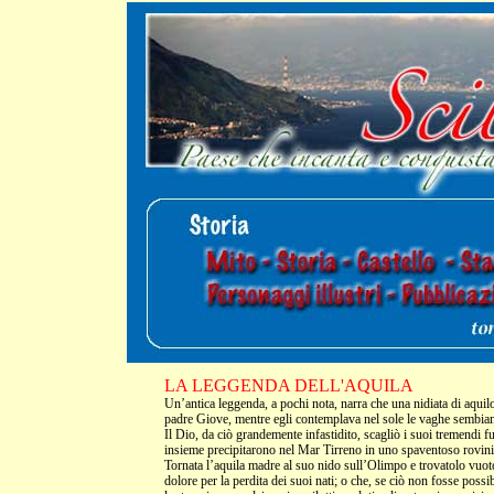
LA LEGGENDA DELL'AQUILA
Un’antica leggenda, a pochi nota, narra che una nidiata di aquilot
padre Giove, mentre egli contemplava nel sole le vaghe sembianz
Il Dio, da ciò grandemente infastidito, scagliò i suoi tremendi fu
insieme precipitarono nel Mar Tirreno in uno spaventoso rovinio, 
Tornata l’aquila madre al suo nido sull’Olimpo e trovatolo vuoto,
dolore per la perdita dei suoi nati; o che, se ciò non fosse poss