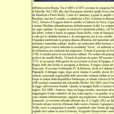
dell'intera terra Bruzia. Tra il 1060 e il 1071 avvenne la conquista
d'Altavilla. Nel 1189, alla casa Normanna subentrò quella Sveva che n
da Manfredi a Pietro Ruffo, Conte di Catanzaro, il quale lo ampliò e 
Basiliani, lasciato il castello, si stabilirono a Pacì. Estintasi la din
1421, Alfonso d'Aragona donò il castello a Guttierez de Nava, il qual
i monaci Basiliani abbandonarono definitivamente Scilla. La congiura 
un regio capitano. In seguito ai successivi mutamenti politici, i de N
dai debiti, cedette il feudo al cognato Paolo Ruffo, conte di Sinopoli. 
svolta per la cittadina tirrenica e, di conseguenza, per il suo castello
Chianalea trasferendo la propria dimora all'interno del manufatto mili
nell'antico manufatto militare. Inoltre, nei sotterranei della fortezza,
delitti più gravi veniva utilizzata la cosiddetta "fossa", un ambiente 
di nefandezza nei confronti dei prigionieri. Il titolo di principe di Sc
1700, il castello perse la sua funzione militare. Per ordine del prin
prelevò da castello Ruffo, 74 barili di polvere da sparo, 69 cassette 
1713, in occasione della guerra di successione al trono di Spagna, il 
Regno delle due Sicilie fu assegnato ai Borboni. Il tragico sisma del 
Pancrazio. Il sovrano Ferdinando IV di Borbone, inviò in Calabria le
Pignatelli. Il delegato regio, dopo avere visitato il castello, decise 
ritenuti i principali responsabili delle pervertite violenze inflitte ai re
Dopo la caduta della Repubblica Partenopea, le armate francesi di Nap
(200 uomini) comandato dal colonnello Michel. Nel 1803, morì France
la legge sull'eversione feudale. Quindi, la famiglia Ruffo si trasferì da
inglesi. Nel 1808, i francesi, dopo un lungo assedio, riuscirono ad im
raggiungere il mare calandosi da una scala segreta, i cui gradini, in 
stato chiarito definitivamente, riguarda una esplosione, avvenuta nell
Emanuele. La versione ufficiale afferma che, il 12 luglio 1812 un ful
Secondo alcune ricerche effettuate dallo storico Antonio Capograssi, 
Scilla, riuscì a conquistare il castello, rispedendo oltre Stretto gli 
capitale fece saltare in area la fortezza. Scoppiata l'insurrezione cont