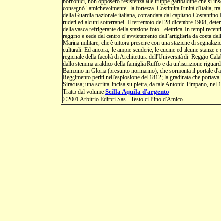
borbonici, non opposero resistenza alle truppe garibaldine che si ins
consegnò "amichevolmente" la fortezza. Costituita l'unità d'Italia, tra 
della Guardia nazionale italiana, comandata dal capitano Costantino 
ruderi ed alcuni sotterranei. Il terremoto del 28 dicembre 1908, determ
della vasca refrigerante della stazione foto - elettrica. In tempi recen
reggino e sede del centro d’avvistamento dell’artiglieria da costa del
Marina militare, che è tuttora presente con una stazione di segnalazione
culturali. Ed ancora, le ampie scuderie, le cucine ed alcune stanze e de
regionale della facoltà di Architettura dell'Università di Reggio Cal
dallo stemma araldico della famiglia Ruffo e da un'iscrizione riguar
Bambino in Gloria (presunto normanno), che sormonta il portale d'acc
Reggimento periti nell'esplosione del 1812; la gradinata che portava all
Siracusa; una scritta, incisa su pietra, da tale Antonio Timpano, nel
Scilla Aquila d'argento
Tratto dal volume
©2001 Arbitrio Editori Sas - Testo di Pino d'Amico.