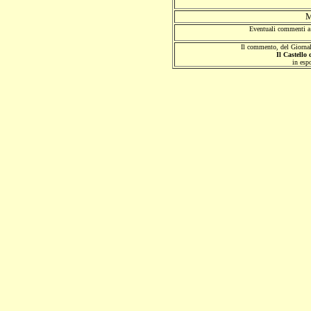
M
Eventuali commenti a 
Il commento, del Giorna
Il Castello 
in espo